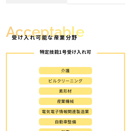
Acceptable
受け入れ可能な産業分野
特定技能1号受け入れ可
介護
ビルクリーニング
素形材
産業機械
電気電子情報関連製造業
自動車整備