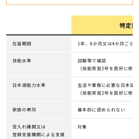
特定技
在留期間
1年、6か月又は4か月ごと
技能水準
試験等で確認
（技能実習2号を良好に修了
日本語能力水準
生活や業務に必要な日本語
（技能実習2号を良好に修了
家族の帯同
基本的に認められない
受入れ機関又は
対象
登録支援機関による支援